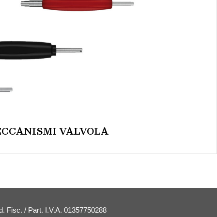
ECCANISMI VALVOLA
. Fisc. / Part. I.V.A. 01357750288